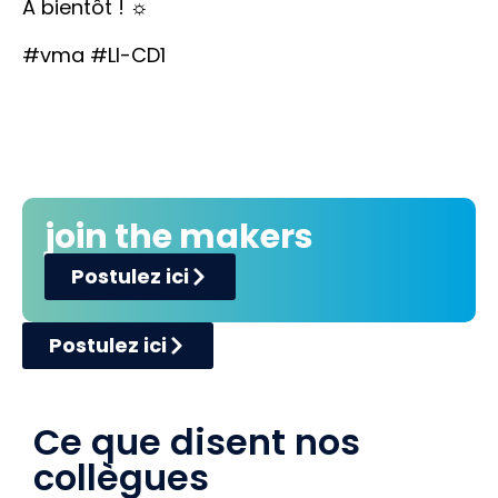
A bientôt ! ☼
#vma
#LI-CD1
join the makers
Postulez ici
Postulez ici
Ce que disent nos
collègues