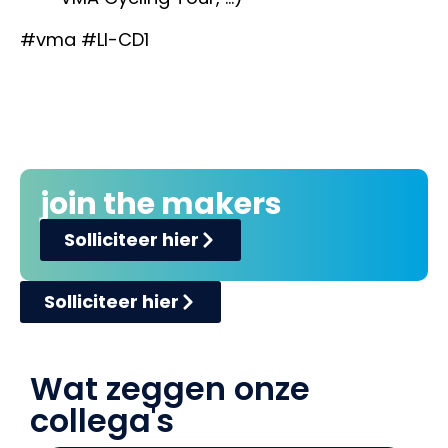
#vma
#LI-CD1
join the makers
Solliciteer hier
Solliciteer hier
Wat zeggen onze
collega's