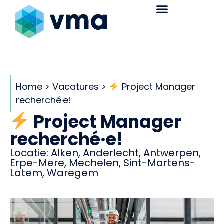
Home
>
Vacatures
>
Project Manager
recherché·e!
Project Manager
recherché·e!
Locatie:
Alken
,
Anderlecht
,
Antwerpen
,
Erpe-Mere
,
Mechelen
,
Sint-Martens-
Latem
,
Waregem