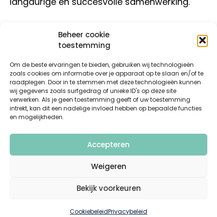
langdurige en succesvolle samenwerking.
Beheer cookie
toestemming
Om de beste ervaringen te bieden, gebruiken wij technologieën
zoals cookies om informatie over je apparaat op te slaan en/of te
raadplegen. Door in te stemmen met deze technologieën kunnen
wij gegevens zoals surfgedrag of unieke ID's op deze site
verwerken. Als je geen toestemming geeft of uw toestemming
intrekt, kan dit een nadelige invloed hebben op bepaalde functies
Kortrijksesteenweg 14 B
en mogelijkheden.
9830 Sint-Martens-Latem
+32 (0)9 280 95 25
Accepteren
yourfuture@vma.be
Weigeren
Bekijk voorkeuren
© 2026 VMA Jobs | Powered by
Digital Framework
–
Algemene voorwaarden
|
Privacybeleid
Cookiebeleid
Privacybeleid