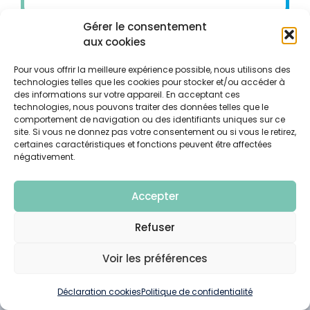
Gérer le consentement
aux cookies
VMA est une entreprise active dans le
Pour vous offrir la meilleure expérience possible, nous utilisons des
spectre total des installations
technologies telles que les cookies pour stocker et/ou accéder à
des informations sur votre appareil. En acceptant ces
multitechniques ; elle est axée sur le client et
technologies, nous pouvons traiter des données telles que le
prône l’enthousiasme, l’orientation résultat et
comportement de navigation ou des identifiants uniques sur ce
site. Si vous ne donnez pas votre consentement ou si vous le retirez,
la fiabilité. Notre loyauté, notre dévouement
certaines caractéristiques et fonctions peuvent être affectées
et le respect des clients, partenaires et
négativement.
collaborateurs sont cruciaux pour atteindre
nos objectifs.
Accepter
Refuser
Voir les préférences
Déclaration cookies
Politique de confidentialité